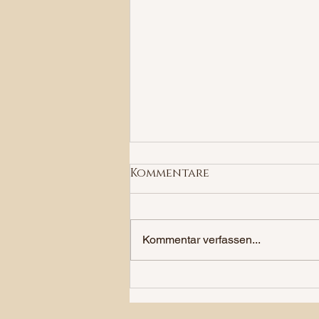
Kommentare
Kommentar verfassen...
Styleshooting "Wedding
Old Money" at Lake
Zürich