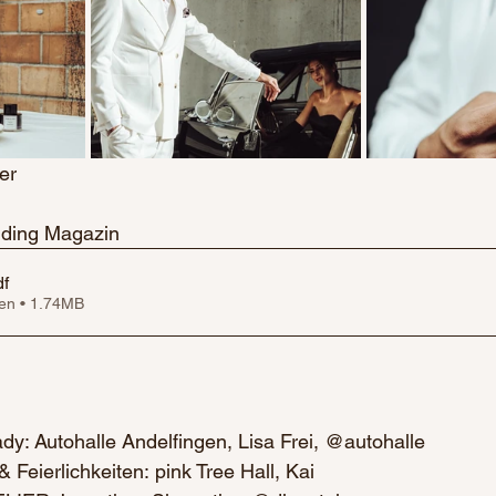
er
dding Magazin
df
en • 1.74MB
dy: Autohalle Andelfingen, Lisa Frei, @autohalle
Feierlichkeiten: pink Tree Hall, Kai