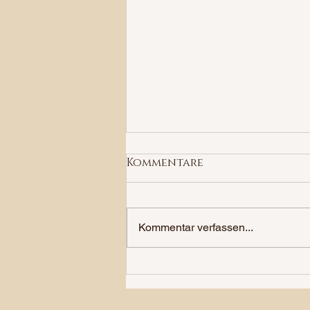
Kommentare
Kommentar verfassen...
Styleshooting "Wedding
Old Money" at Lake
Zürich