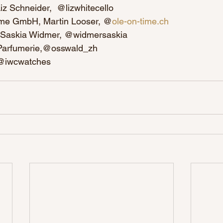
iz Schneider,  @lizwhitecello
ime GmbH, Martin Looser, @
ole-on-time.ch
 Saskia Widmer, @widmersaskia
Parfumerie,@osswald_zh
 @iwcwatches