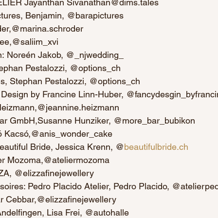
TELIER Jayanthan Sivanathan@dims.tales
ctures, Benjamin, @barapictures
der,@marina.schroder
ee,@saliim_xvi
n: Noreén Jakob, @_njwedding_
tephan Pestalozzi, @options_ch
s, Stephan Pestalozzi, @options_ch
Design by Francine Linn-Huber, @fancydesgin_byfranci
 Heizmann,@jeannine.heizmann
Bar GmbH,Susanne Hunziker, @more_bar_bubikon
ikó Kacsó,@anis_wonder_cake
autiful Bride, Jessica Krenn, @
beautifulbride.ch
lier Mozoma,@ateliermozoma
A, @elizzafinejewellery
ires: Pedro Placido Atelier, Pedro Placido, @atelierpe
r Cebbar,@elizzafinejewellery
Andelfingen, Lisa Frei, @autohalle