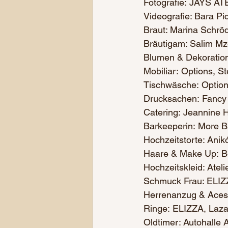
Fotografie: JAYS A
Videografie: Bara Pi
Braut: Marina Schrö
Bräutigam: Salim Mz
Blumen & Dekoratio
Mobiliar: Options, S
Tischwäsche: Option
Drucksachen: Fancy 
Catering: Jeannine
Barkeeperin: More 
Hochzeitstorte: An
Haare & Make Up: Be
Hochzeitskleid: Ate
Schmuck Frau: ELIZZ
Herrenanzug & Acesso
Ringe: ELIZZA, Laza
Oldtimer: Autohalle 